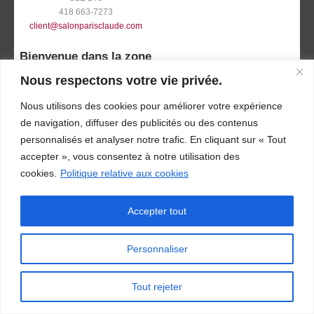
418 663-7273
client@salonparisclaude.com
Bienvenue dans la zone
signée Paris Claude!
Nous respectons votre vie privée.
Nous utilisons des cookies pour améliorer votre expérience
de navigation, diffuser des publicités ou des contenus
personnalisés et analyser notre trafic. En cliquant sur « Tout
accepter », vous consentez à notre utilisation des
cookies.
Politique relative aux cookies
Accepter tout
Personnaliser
Salon Paris Claude © 2026
Tous droits réservés -
Politique de confidentialité
Tout rejeter