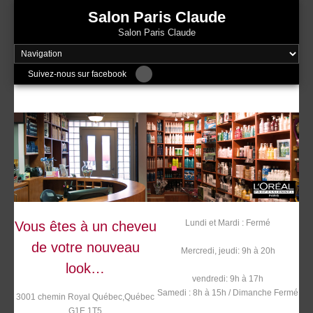
Skip
Salon Paris Claude
to
Salon Paris Claude
content
Suivez-nous sur facebook
Lundi et Mardi : Fermé
Vous êtes à un cheveu
de votre nouveau
Mercredi, jeudi: 9h à 20h
look…
vendredi: 9h à 17h
Samedi : 8h à 15h / Dimanche Fermé
3001 chemin Royal Québec,Québec
G1E 1T5